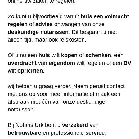
online uw zaken te regelen.
Zo kunt u bijvoorbeeld vanuit
huis
een
volmacht
regelen
of
advies
ontvangen van onze
deskundige
notarissen
. Dit bespaart u niet
alleen tijd, maar ook reiskosten.
Of u nu een
huis
wilt
kopen
of
schenken
, een
overdracht
van
eigendom
wilt regelen of een
BV
wilt
oprichten
,
wij helpen u graag verder. Neem gerust contact
met ons op voor meer informatie of maak een
afspraak met één van onze deskundige
notarissen.
Bij Notaris Urk bent u
verzekerd
van
betrouwbare
en professionele
service
.