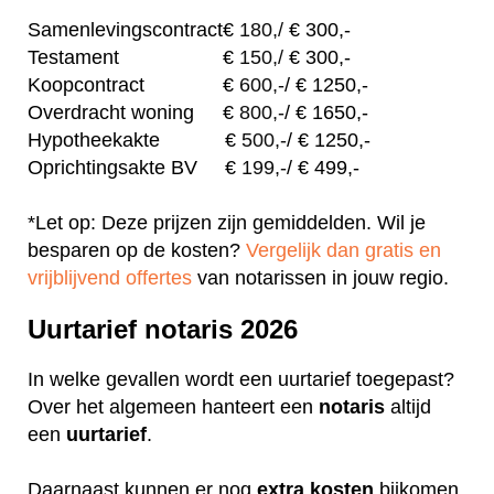
Samenlevingscontract
€
180,/
€ 300,-
Testament
€
150,/
€ 300,-
Koopcontract
€
600,-
/ € 1250,-
Overdracht woning
€
800,-
/ € 1650,-
Hypotheekakte
€
500,-
/ € 1250,-
Oprichtingsakte BV
€
199,-
/ € 499,-
*Let op: Deze prijzen zijn gemiddelden. Wil je
besparen op de kosten?
Vergelijk dan gratis en
vrijblijvend offertes
van notarissen in jouw regio.
Uurtarief notaris 2026
In welke gevallen wordt een uurtarief toegepast?
Over het algemeen hanteert een
notaris
altijd
een
uurtarief
.
Daarnaast kunnen er nog
extra
kosten
bijkomen,