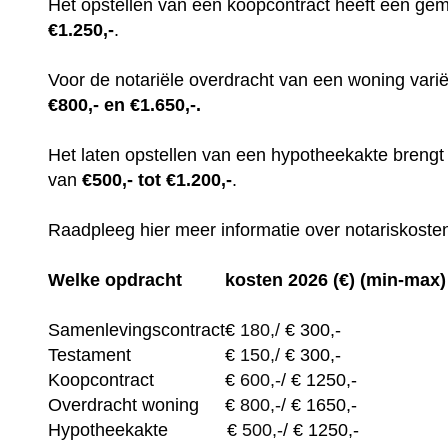
Het opstellen van een koopcontract heeft een gem
€1.250,-
.
Voor de notariële overdracht van een woning var
€800,- en €1.650,-.
Het laten opstellen van een hypotheekakte breng
van
€500,- tot €1.200,-
.
Raadpleeg hier meer informatie over notariskosten
Welke opdracht
kosten 2026 (€) (min-max)
Samenlevingscontract
€
180,/
€ 300,-
Testament
€
150,/
€ 300,-
Koopcontract
€
600,-
/ € 1250,-
Overdracht woning
€
800,-
/ € 1650,-
Hypotheekakte
€
500,-
/ € 1250,-