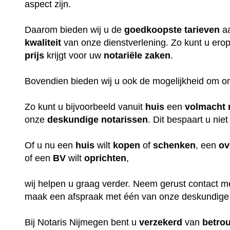
aspect zijn.
Daarom bieden wij u de
goedkoopste
tarieven
aa
kwaliteit
van onze dienstverlening. Zo kunt u erop
prijs
krijgt voor uw
notariële
zaken
.
Bovendien bieden wij u ook de mogelijkheid om o
Zo kunt u bijvoorbeeld vanuit
huis
een
volmacht
onze
deskundige
notarissen
. Dit bespaart u niet
Of u nu een
huis
wilt
kopen
of
schenken
, een
ov
of een
BV
wilt
oprichten
,
wij helpen u graag verder. Neem gerust contact m
maak een afspraak met één van onze deskundige
Bij Notaris Nijmegen bent u
verzekerd
van
betro