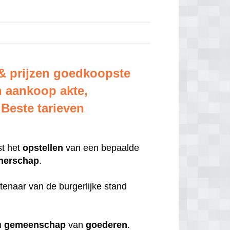
& prijzen goedkoopste
n aankoop akte,
Beste tarieven
st het
opstellen
van een bepaalde
tnerschap
.
tenaar van de burgerlijke stand
ch
gemeenschap
van
goederen
.