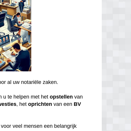
oor al uw notariële zaken.
m u te helpen met het
opstellen
van
westies
, het
oprichten
van een
BV
n voor veel mensen een belangrijk