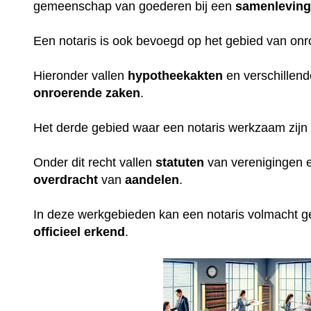
gemeenschap van goederen bij een
samenlevin
Een notaris is ook bevoegd op het gebied van on
Hieronder vallen
hypotheekakten
en verschillen
onroerende
zaken
.
Het derde gebied waar een notaris werkzaam zijn 
Onder dit recht vallen
statuten
van verenigingen e
overdracht
van
aandelen
.
In deze werkgebieden kan een notaris volmacht 
officieel erkend
.