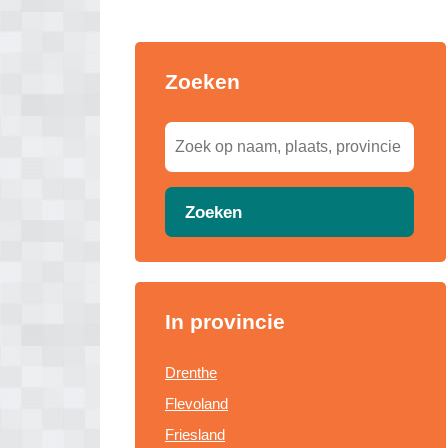
Zoeken
Zoeken
In provincie
Drenthe
Flevoland
Friesland