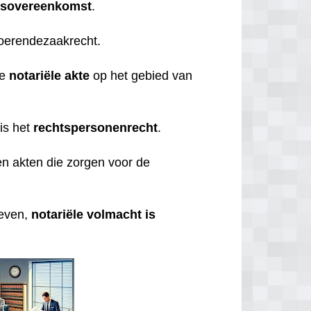
gsovereenkomst
.
roerendezaakrecht.
de
notariële
akte
op het gebied van
is het
rechtspersonenrecht
.
n akten die zorgen voor de
geven,
notariële volmacht is