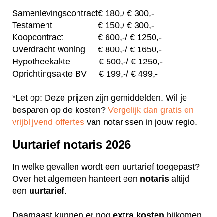
Samenlevingscontract
€
180,/
€ 300,-
Testament
€
150,/
€ 300,-
Koopcontract
€
600,-
/ € 1250,-
Overdracht woning
€
800,-
/ € 1650,-
Hypotheekakte
€
500,-
/ € 1250,-
Oprichtingsakte BV
€
199,-
/ € 499,-
*Let op: Deze prijzen zijn gemiddelden. Wil je
besparen op de kosten?
Vergelijk dan gratis en
vrijblijvend offertes
van notarissen in jouw regio.
Uurtarief notaris 2026
In welke gevallen wordt een uurtarief toegepast?
Over het algemeen hanteert een
notaris
altijd
een
uurtarief
.
Daarnaast kunnen er nog
extra
kosten
bijkomen,