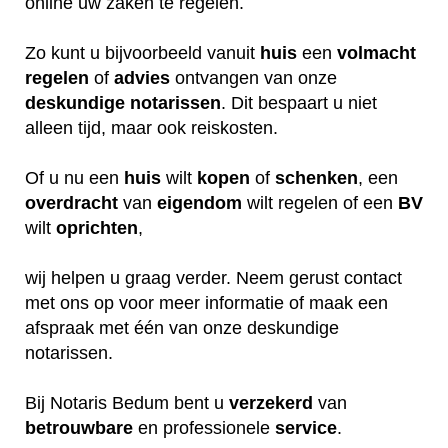
online uw zaken te regelen.
Zo kunt u bijvoorbeeld vanuit
huis
een
volmacht
regelen
of
advies
ontvangen van onze
deskundige
notarissen
. Dit bespaart u niet
alleen tijd, maar ook reiskosten.
Of u nu een
huis
wilt
kopen
of
schenken
, een
overdracht
van
eigendom
wilt regelen of een
BV
wilt
oprichten
,
wij helpen u graag verder. Neem gerust contact
met ons op voor meer informatie of maak een
afspraak met één van onze deskundige
notarissen.
Bij Notaris Bedum bent u
verzekerd
van
betrouwbare
en professionele
service
.