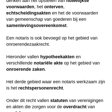
denken aan het opstellen van
huwelijkse
voorwaarden
, het
onterven
,
echtscheidingsakten
en het de voorwaarden
van gemeenschap van goederen bij een
samenlevingsovereenkomst
.
Een notaris is ook bevoegd op het gebied van
onroerendezaakrecht.
Hieronder vallen
hypotheekakten
en
verschillende
notariële
akte
op het gebied van
onroerende
zaken
.
Het derde gebied waar een notaris werkzaam zijn
is het
rechtspersonenrecht
.
Onder dit recht vallen
statuten
van verenigingen
en akten die zorgen voor de
overdracht
van