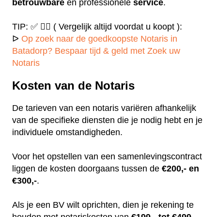
betrouwbare
en professionele
service
.
TIP: ✅ ✍🏻 ( Vergelijk altijd voordat u koopt ):
ᐅ
Op zoek naar de goedkoopste Notaris in
Batadorp? Bespaar tijd & geld met Zoek uw
Notaris
Kosten van de Notaris
De tarieven van een notaris variëren afhankelijk
van de specifieke diensten die je nodig hebt en je
individuele omstandigheden.
Voor het opstellen van een samenlevingscontract
liggen de kosten doorgaans tussen de
€200,- en
€300,-
.
Als je een BV wilt oprichten, dien je rekening te
houden met notariskosten van
€199,- tot €499,-.