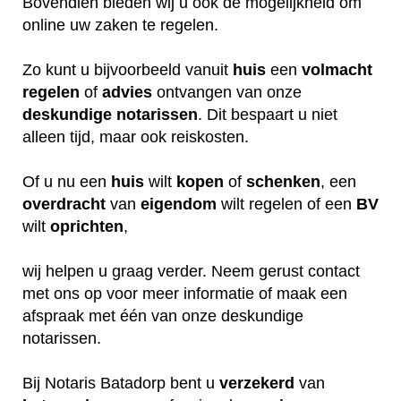
Bovendien bieden wij u ook de mogelijkheid om
online uw zaken te regelen.
Zo kunt u bijvoorbeeld vanuit
huis
een
volmacht
regelen
of
advies
ontvangen van onze
deskundige
notarissen
. Dit bespaart u niet
alleen tijd, maar ook reiskosten.
Of u nu een
huis
wilt
kopen
of
schenken
, een
overdracht
van
eigendom
wilt regelen of een
BV
wilt
oprichten
,
wij helpen u graag verder. Neem gerust contact
met ons op voor meer informatie of maak een
afspraak met één van onze deskundige
notarissen.
Bij Notaris Batadorp bent u
verzekerd
van