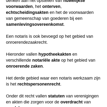
denken aan het opstellen van
huwelijkse
voorwaarden
, het
onterven
,
echtscheidingsakten
en het de voorwaarden
van gemeenschap van goederen bij een
samenlevingsovereenkomst
.
Een notaris is ook bevoegd op het gebied van
onroerendezaakrecht.
Hieronder vallen
hypotheekakten
en
verschillende
notariële
akte
op het gebied van
onroerende
zaken
.
Het derde gebied waar een notaris werkzaam zijn
is het
rechtspersonenrecht
.
Onder dit recht vallen
statuten
van verenigingen
en akten die zorgen voor de
overdracht
van