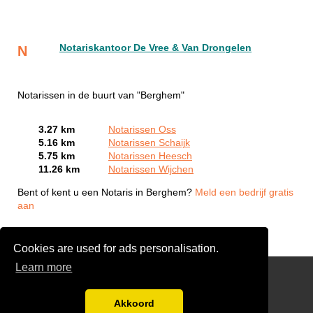
Notariskantoor De Vree & Van Drongelen
N
Notarissen in de buurt van "Berghem"
3.27 km
Notarissen Oss
5.16 km
Notarissen Schaijk
5.75 km
Notarissen Heesch
11.26 km
Notarissen Wijchen
Bent of kent u een Notaris in Berghem?
Meld een bedrijf gratis
aan
Cookies are used for ads personalisation.
Learn more
Stoffeerder nodig?
Gratis Offertes Vergelijken
Akkoord