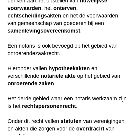
denken aan het opstellen van
huwelijkse
voorwaarden
, het
onterven
,
echtscheidingsakten
en het de voorwaarden
van gemeenschap van goederen bij een
samenlevingsovereenkomst
.
Een notaris is ook bevoegd op het gebied van
onroerendezaakrecht.
Hieronder vallen
hypotheekakten
en
verschillende
notariële
akte
op het gebied van
onroerende
zaken
.
Het derde gebied waar een notaris werkzaam zijn
is het
rechtspersonenrecht
.
Onder dit recht vallen
statuten
van verenigingen
en akten die zorgen voor de
overdracht
van