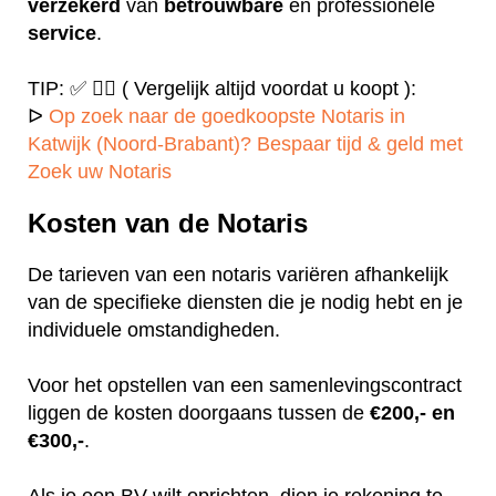
verzekerd
van
betrouwbare
en professionele
service
.
TIP: ✅ ✍🏻 ( Vergelijk altijd voordat u koopt ):
ᐅ
Op zoek naar de goedkoopste Notaris in
Katwijk (Noord-Brabant)? Bespaar tijd & geld met
Zoek uw Notaris
Kosten van de Notaris
De tarieven van een notaris variëren afhankelijk
van de specifieke diensten die je nodig hebt en je
individuele omstandigheden.
Voor het opstellen van een samenlevingscontract
liggen de kosten doorgaans tussen de
€200,- en
€300,-
.
Als je een BV wilt oprichten, dien je rekening te