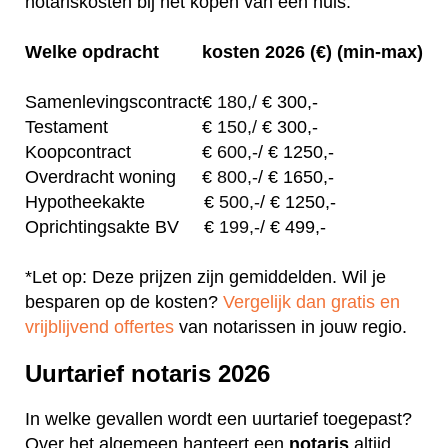
notariskosten bij het kopen van een huis.
Welke opdracht
kosten 2026 (€) (min-max)
Samenlevingscontract
€
180,/
€ 300,-
Testament
€
150,/
€ 300,-
Koopcontract
€
600,-
/ € 1250,-
Overdracht woning
€
800,-
/ € 1650,-
Hypotheekakte
€
500,-
/ € 1250,-
Oprichtingsakte BV
€
199,-
/ € 499,-
*Let op: Deze prijzen zijn gemiddelden. Wil je
besparen op de kosten?
Vergelijk dan gratis en
vrijblijvend offertes
van notarissen in jouw regio.
Uurtarief notaris 2026
In welke gevallen wordt een uurtarief toegepast?
Over het algemeen hanteert een
notaris
altijd