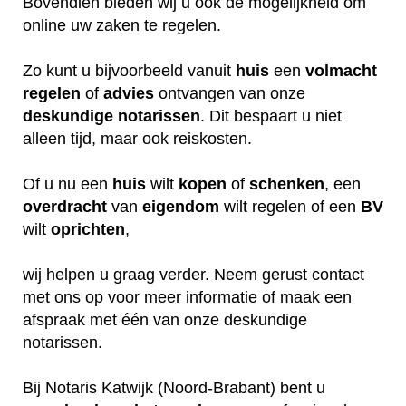
Bovendien bieden wij u ook de mogelijkheid om
online uw zaken te regelen.
Zo kunt u bijvoorbeeld vanuit
huis
een
volmacht
regelen
of
advies
ontvangen van onze
deskundige
notarissen
. Dit bespaart u niet
alleen tijd, maar ook reiskosten.
Of u nu een
huis
wilt
kopen
of
schenken
, een
overdracht
van
eigendom
wilt regelen of een
BV
wilt
oprichten
,
wij helpen u graag verder. Neem gerust contact
met ons op voor meer informatie of maak een
afspraak met één van onze deskundige
notarissen.
Bij Notaris Katwijk (Noord-Brabant) bent u