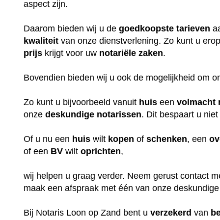
aspect zijn.
Daarom bieden wij u de
goedkoopste
tarieven
aa
kwaliteit
van onze dienstverlening. Zo kunt u erop
prijs
krijgt voor uw
notariële
zaken
.
Bovendien bieden wij u ook de mogelijkheid om o
Zo kunt u bijvoorbeeld vanuit
huis
een
volmacht
onze
deskundige
notarissen
. Dit bespaart u niet
Of u nu een
huis
wilt
kopen
of
schenken
, een
ov
of een
BV
wilt
oprichten
,
wij helpen u graag verder. Neem gerust contact m
maak een afspraak met één van onze deskundige
Bij Notaris Loon op Zand bent u
verzekerd
van
b