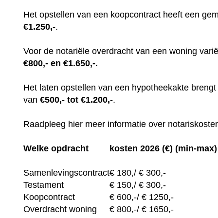
Het opstellen van een koopcontract heeft een gem
€1.250,-
.
Voor de notariële overdracht van een woning var
€800,- en €1.650,-.
Het laten opstellen van een hypotheekakte breng
van
€500,- tot €1.200,-
.
Raadpleeg hier meer informatie over notariskosten
Welke opdracht
kosten 2026 (€) (min-max)
Samenlevingscontract
€
180,/
€ 300,-
Testament
€
150,/
€ 300,-
Koopcontract
€
600,-
/ € 1250,-
Overdracht woning
€
800,-
/ € 1650,-