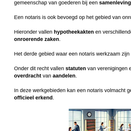
gemeenschap van goederen bij een
samenlevin
Een notaris is ook bevoegd op het gebied van on
Hieronder vallen
hypotheekakten
en verschillen
onroerende
zaken
.
Het derde gebied waar een notaris werkzaam zijn 
Onder dit recht vallen
statuten
van verenigingen e
overdracht
van
aandelen
.
In deze werkgebieden kan een notaris volmacht 
officieel erkend
.