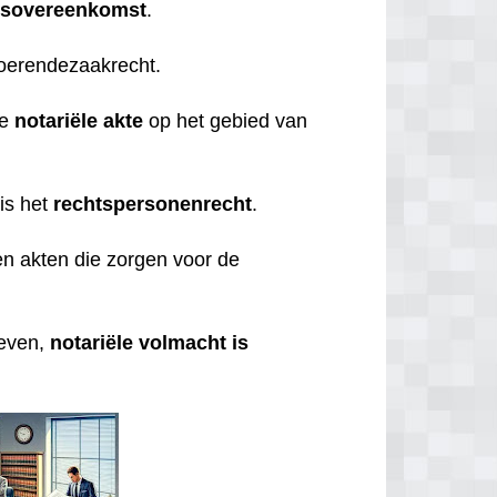
gsovereenkomst
.
roerendezaakrecht.
de
notariële
akte
op het gebied van
is het
rechtspersonenrecht
.
n akten die zorgen voor de
geven,
notariële volmacht is