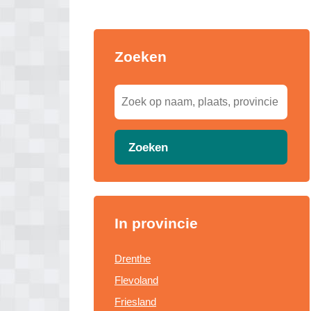
Zoeken
Zoeken
In provincie
Drenthe
Flevoland
Friesland