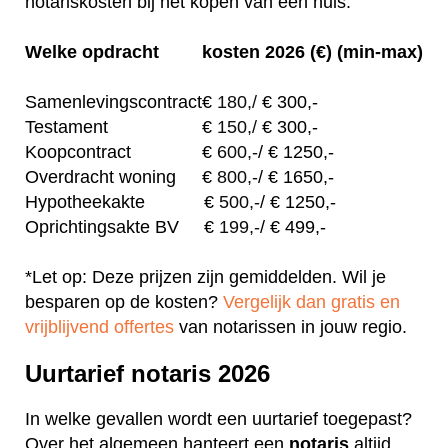
notariskosten bij het kopen van een huis.
Welke opdracht
kosten 2026 (€) (min-max)
Samenlevingscontract
€
180,/
€ 300,-
Testament
€
150,/
€ 300,-
Koopcontract
€
600,-
/ € 1250,-
Overdracht woning
€
800,-
/ € 1650,-
Hypotheekakte
€
500,-
/ € 1250,-
Oprichtingsakte BV
€
199,-
/ € 499,-
*Let op: Deze prijzen zijn gemiddelden. Wil je
besparen op de kosten?
Vergelijk dan gratis en
vrijblijvend offertes
van notarissen in jouw regio.
Uurtarief notaris 2026
In welke gevallen wordt een uurtarief toegepast?
Over het algemeen hanteert een
notaris
altijd