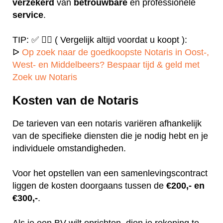
verzekerd
van
betrouwbare
en professionele
service
.
TIP: ✅ ✍🏻 ( Vergelijk altijd voordat u koopt ):
ᐅ
Op zoek naar de goedkoopste Notaris in Oost-,
West- en Middelbeers? Bespaar tijd & geld met
Zoek uw Notaris
Kosten van de Notaris
De tarieven van een notaris variëren afhankelijk
van de specifieke diensten die je nodig hebt en je
individuele omstandigheden.
Voor het opstellen van een samenlevingscontract
liggen de kosten doorgaans tussen de
€200,- en
€300,-
.
Als je een BV wilt oprichten, dien je rekening te