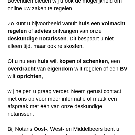
Bovendien bieden wij u ook de mogelijkheid om
online uw zaken te regelen.
Zo kunt u bijvoorbeeld vanuit
huis
een
volmacht
regelen
of
advies
ontvangen van onze
deskundige
notarissen
. Dit bespaart u niet
alleen tijd, maar ook reiskosten.
Of u nu een
huis
wilt
kopen
of
schenken
, een
overdracht
van
eigendom
wilt regelen of een
BV
wilt
oprichten
,
wij helpen u graag verder. Neem gerust contact
met ons op voor meer informatie of maak een
afspraak met één van onze deskundige
notarissen.
Bij Notaris Oost-, West- en Middelbeers bent u