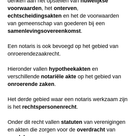
denken aan het opstellen van
huwelijkse
voorwaarden
, het
onterven
,
echtscheidingsakten
en het de voorwaarden
van gemeenschap van goederen bij een
samenlevingsovereenkomst
.
Een notaris is ook bevoegd op het gebied van
onroerendezaakrecht.
Hieronder vallen
hypotheekakten
en
verschillende
notariële
akte
op het gebied van
onroerende
zaken
.
Het derde gebied waar een notaris werkzaam zijn
is het
rechtspersonenrecht
.
Onder dit recht vallen
statuten
van verenigingen
en akten die zorgen voor de
overdracht
van