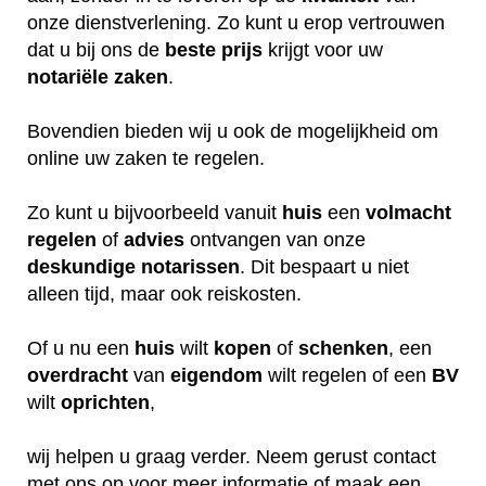
onze dienstverlening. Zo kunt u erop vertrouwen
dat u bij ons de
beste
prijs
krijgt voor uw
notariële
zaken
.
Bovendien bieden wij u ook de mogelijkheid om
online uw zaken te regelen.
Zo kunt u bijvoorbeeld vanuit
huis
een
volmacht
regelen
of
advies
ontvangen van onze
deskundige
notarissen
. Dit bespaart u niet
alleen tijd, maar ook reiskosten.
Of u nu een
huis
wilt
kopen
of
schenken
, een
overdracht
van
eigendom
wilt regelen of een
BV
wilt
oprichten
,
wij helpen u graag verder. Neem gerust contact
met ons op voor meer informatie of maak een