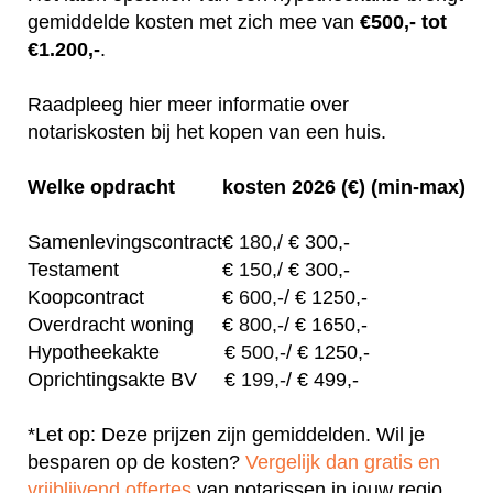
gemiddelde kosten met zich mee van
€500,- tot
€1.200,-
.
Raadpleeg hier meer informatie over
notariskosten bij het kopen van een huis.
Welke opdracht
kosten 2026 (€) (min-max)
Samenlevingscontract
€
180,/
€ 300,-
Testament
€
150,/
€ 300,-
Koopcontract
€
600,-
/ € 1250,-
Overdracht woning
€
800,-
/ € 1650,-
Hypotheekakte
€
500,-
/ € 1250,-
Oprichtingsakte BV
€
199,-
/ € 499,-
*Let op: Deze prijzen zijn gemiddelden. Wil je
besparen op de kosten?
Vergelijk dan gratis en
vrijblijvend offertes
van notarissen in jouw regio.