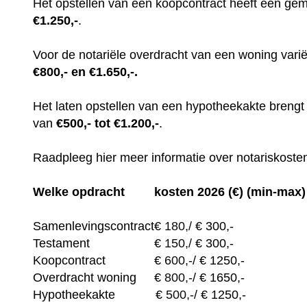
Het opstellen van een koopcontract heeft een gem
€1.250,-
.
Voor de notariële overdracht van een woning var
€800,- en €1.650,-.
Het laten opstellen van een hypotheekakte breng
van
€500,- tot €1.200,-
.
Raadpleeg hier meer informatie over notariskosten
Welke opdracht
kosten 2026 (€) (min-max)
Samenlevingscontract
€
180,/
€ 300,-
Testament
€
150,/
€ 300,-
Koopcontract
€
600,-
/ € 1250,-
Overdracht woning
€
800,-
/ € 1650,-
Hypotheekakte
€
500,-
/ € 1250,-