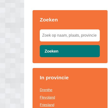
Zoeken
Zoeken
In provincie
Drenthe
Flevoland
Friesland