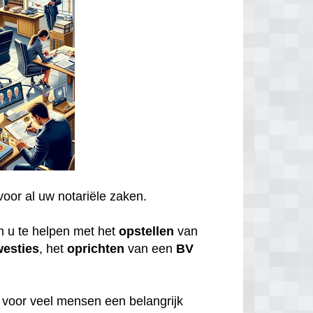
voor al uw notariële zaken.
m u te helpen met het
opstellen
van
westies
, het
oprichten
van een
BV
n voor veel mensen een belangrijk