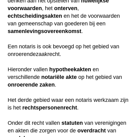
denken aan het opstellen van
huwelijkse
voorwaarden
, het
onterven
,
echtscheidingsakten
en het de voorwaarden
van gemeenschap van goederen bij een
samenlevingsovereenkomst
.
Een notaris is ook bevoegd op het gebied van
onroerendezaakrecht.
Hieronder vallen
hypotheekakten
en
verschillende
notariële
akte
op het gebied van
onroerende
zaken
.
Het derde gebied waar een notaris werkzaam zijn
is het
rechtspersonenrecht
.
Onder dit recht vallen
statuten
van verenigingen
en akten die zorgen voor de
overdracht
van