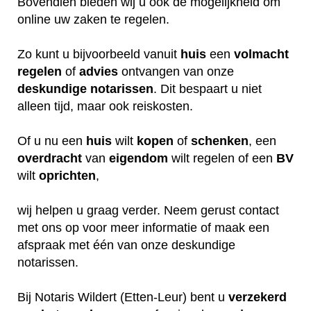
Bovendien bieden wij u ook de mogelijkheid om
online uw zaken te regelen.
Zo kunt u bijvoorbeeld vanuit
huis
een
volmacht
regelen
of
advies
ontvangen van onze
deskundige
notarissen
. Dit bespaart u niet
alleen tijd, maar ook reiskosten.
Of u nu een
huis
wilt
kopen
of
schenken
, een
overdracht
van
eigendom
wilt regelen of een
BV
wilt
oprichten
,
wij helpen u graag verder. Neem gerust contact
met ons op voor meer informatie of maak een
afspraak met één van onze deskundige
notarissen.
Bij Notaris Wildert (Etten-Leur) bent u
verzekerd