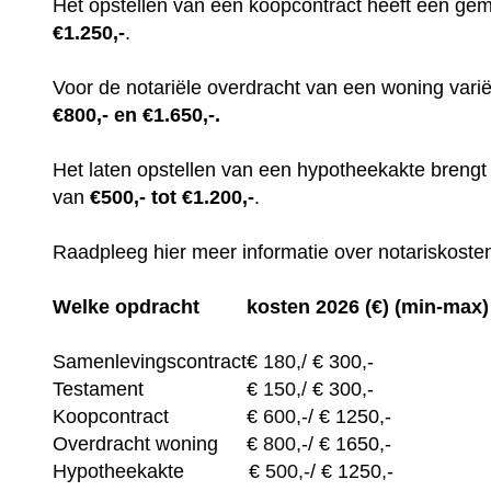
Het opstellen van een koopcontract heeft een gem
€1.250,-
.
Voor de notariële overdracht van een woning var
€800,- en €1.650,-.
Het laten opstellen van een hypotheekakte breng
van
€500,- tot €1.200,-
.
Raadpleeg hier meer informatie over notariskosten
Welke opdracht
kosten 2026 (€) (min-max)
Samenlevingscontract
€
180,/
€ 300,-
Testament
€
150,/
€ 300,-
Koopcontract
€
600,-
/ € 1250,-
Overdracht woning
€
800,-
/ € 1650,-
Hypotheekakte
€
500,-
/ € 1250,-