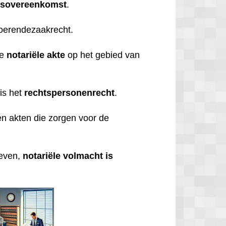
gsovereenkomst
.
roerendezaakrecht.
de
notariële
akte
op het gebied van
is het
rechtspersonenrecht
.
n akten die zorgen voor de
geven,
notariële volmacht is