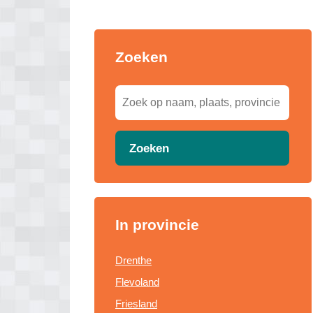
Zoeken
Zoeken
In provincie
Drenthe
Flevoland
Friesland