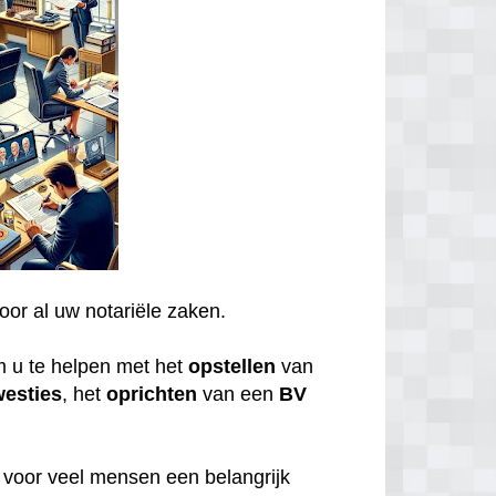
voor al uw notariële zaken.
m u te helpen met het
opstellen
van
westies
, het
oprichten
van een
BV
n voor veel mensen een belangrijk