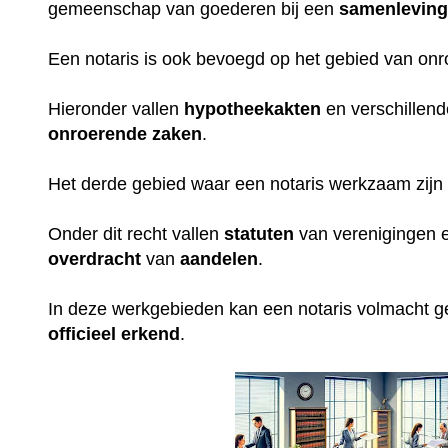
gemeenschap van goederen bij een
samenlevin
Een notaris is ook bevoegd op het gebied van on
Hieronder vallen
hypotheekakten
en verschillen
onroerende
zaken
.
Het derde gebied waar een notaris werkzaam zijn 
Onder dit recht vallen
statuten
van verenigingen e
overdracht
van
aandelen
.
In deze werkgebieden kan een notaris volmacht 
officieel erkend
.