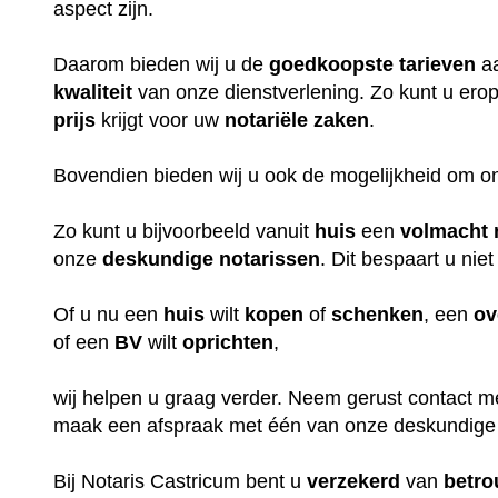
aspect zijn.
Daarom bieden wij u de
goedkoopste
tarieven
aa
kwaliteit
van onze dienstverlening. Zo kunt u erop
prijs
krijgt voor uw
notariële
zaken
.
Bovendien bieden wij u ook de mogelijkheid om o
Zo kunt u bijvoorbeeld vanuit
huis
een
volmacht
onze
deskundige
notarissen
. Dit bespaart u niet
Of u nu een
huis
wilt
kopen
of
schenken
, een
ov
of een
BV
wilt
oprichten
,
wij helpen u graag verder. Neem gerust contact m
maak een afspraak met één van onze deskundige
Bij Notaris Castricum bent u
verzekerd
van
betr