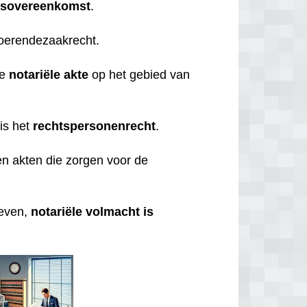
gsovereenkomst
.
roerendezaakrecht.
de
notariële
akte
op het gebied van
is het
rechtspersonenrecht
.
n akten die zorgen voor de
geven,
notariële volmacht is