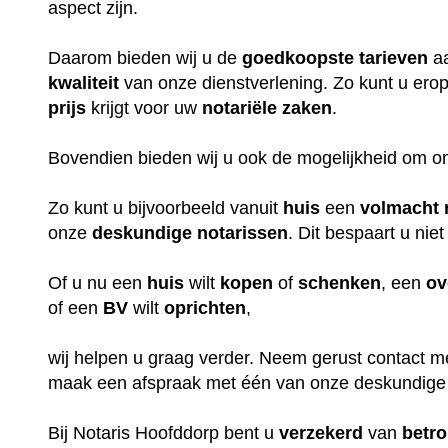
aspect zijn.
Daarom bieden wij u de
goedkoopste
tarieven
aa
kwaliteit
van onze dienstverlening. Zo kunt u erop
prijs
krijgt voor uw
notariële
zaken
.
Bovendien bieden wij u ook de mogelijkheid om o
Zo kunt u bijvoorbeeld vanuit
huis
een
volmacht
onze
deskundige
notarissen
. Dit bespaart u niet
Of u nu een
huis
wilt
kopen
of
schenken
, een
ov
of een
BV
wilt
oprichten
,
wij helpen u graag verder. Neem gerust contact m
maak een afspraak met één van onze deskundige
Bij Notaris Hoofddorp bent u
verzekerd
van
betr