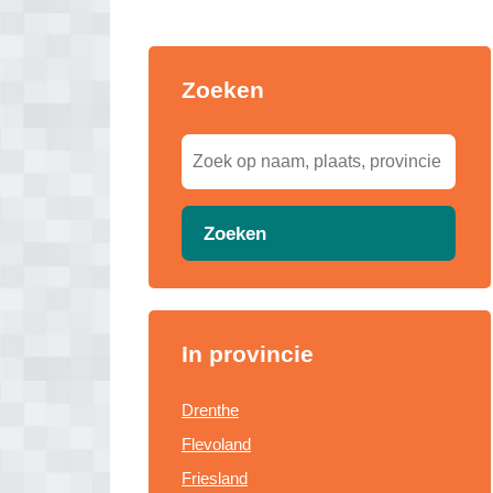
Zoeken
Zoeken
In provincie
Drenthe
Flevoland
Friesland