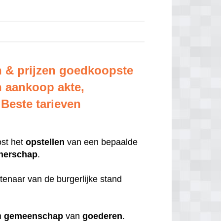
n & prijzen goedkoopste
n aankoop akte,
Beste tarieven
ost het
opstellen
van een bepaalde
tnerschap
.
tenaar van de burgerlijke stand
ch
gemeenschap
van
goederen
.