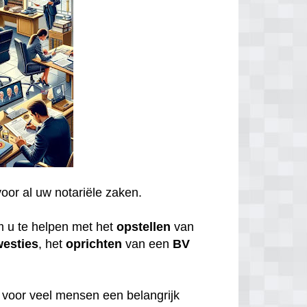
voor al uw notariële zaken.
m u te helpen met het
opstellen
van
westies
, het
oprichten
van een
BV
n voor veel mensen een belangrijk