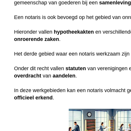
gemeenschap van goederen bij een
samenlevin
Een notaris is ook bevoegd op het gebied van on
Hieronder vallen
hypotheekakten
en verschillen
onroerende
zaken
.
Het derde gebied waar een notaris werkzaam zijn 
Onder dit recht vallen
statuten
van verenigingen e
overdracht
van
aandelen
.
In deze werkgebieden kan een notaris volmacht 
officieel erkend
.