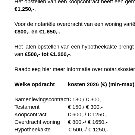
Het opstellen van een koopcontract heeft een gem
€1.250,-
.
Voor de notariële overdracht van een woning var
€800,- en €1.650,-.
Het laten opstellen van een hypotheekakte breng
van
€500,- tot €1.200,-
.
Raadpleeg hier meer informatie over notariskosten
Welke opdracht
kosten 2026 (€) (min-max)
Samenlevingscontract
€
180,/
€ 300,-
Testament
€
150,/
€ 300,-
Koopcontract
€
600,-
/ € 1250,-
Overdracht woning
€
800,-
/ € 1650,-
Hypotheekakte
€
500,-
/ € 1250,-