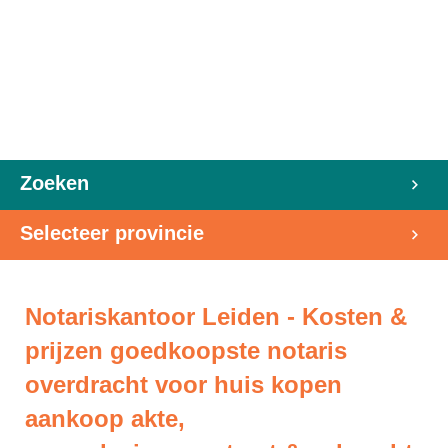
Zoeken
Selecteer provincie
Notariskantoor Leiden - Kosten &
prijzen goedkoopste notaris
overdracht voor huis kopen
aankoop akte,